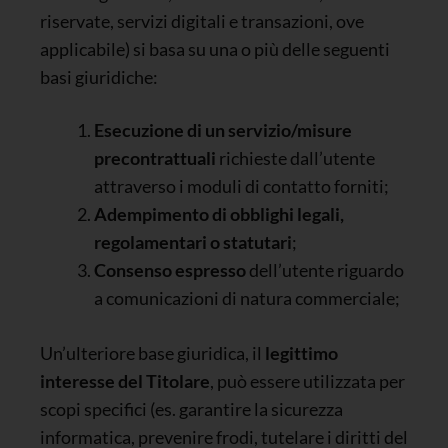
riservate, servizi digitali e transazioni, ove
applicabile) si basa su una o più delle seguenti
basi giuridiche:
Esecuzione di un servizio/misure
precontrattuali
richieste dall’utente
attraverso i moduli di contatto forniti;
Adempimento di obblighi legali,
regolamentari o statutari
;
Consenso espresso
dell’utente riguardo
a comunicazioni di natura commerciale;
Un’ulteriore base giuridica, il
legittimo
interesse del Titolare
, può essere utilizzata per
scopi specifici (es. garantire la sicurezza
informatica, prevenire frodi, tutelare i diritti del