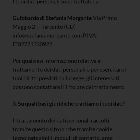
I tuoi dati personali sono trattati da:
Gufobardo di Stefania Morgante
Via Primo
Maggio 2 — Tarcento (UD)
✕
This site uses technical and profiling
info@stefaniamorgante.com P.IVA:
cookies.
IT02721330922
You can accept, reject, or customize the
cookies by clicking the desired buttons.
By closing this notice, you will continue
Per qualsiasi informazione relativa al
without accepting.
By accepting, you acknowledge that
trattamento dei dati personali o per esercitare i
your personal data may be collected for
tuoi diritti previsti dalla legge, gli interessati
the purpose of personalizing and
measuring the effectiveness of
possono contattare il Titolare del trattamento.
advertising.
3. Su quali basi giuridiche trattiamo i tuoi dati?
Accept
Il trattamento dei dati personali raccolti
Refuse
tramite questo sito (anche tramite cookie,
Customize
tecnologie simili, moduli di contatto, aree